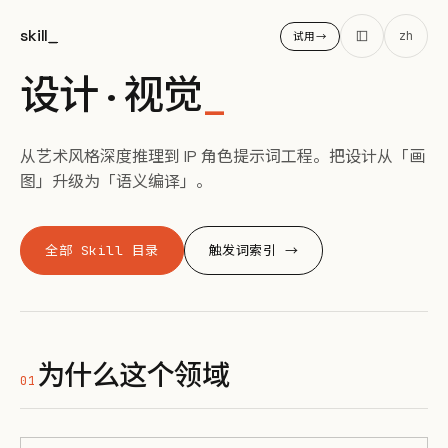
skill
_
zh
试用
→
SKILL HUB · 领域专题 · 🎨 设计 · 视觉
设计 · 视觉
_
从艺术风格深度推理到 IP 角色提示词工程。把设计从「画
图」升级为「语义编译」。
全部 Skill 目录
触发词索引 →
为什么这个领域
01