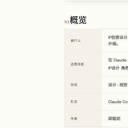
概览
01
IP创意设计
做什么
升级。
在 Claud
适用场景
IP设计
角
设计 · 
领域
Claude Code
形态
邱懿武
作者