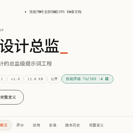
技能市场
全部技能
SMS 标准
文档
or
意设计总监
_
形象设计的总监级提示词工程
技能评级 76/100 ·
A 段
ll
v1.0
11.8 KB
公开
完整定义
概览
评分
试用
安装
版本历史
完整定义