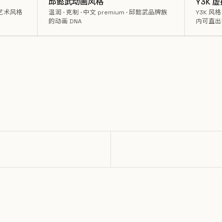
邱懿武动画风格
Y3K 
er 艺术风格
温润 · 克制 · 中文 premium · 邱懿武品牌族
Y3K 风
的动画 DNA
内可直出