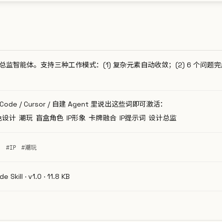
总监智能体。支持三种工作模式：(1) 复杂元素自动收敛；(2) 6 个问题完成一个
e Code / Cursor / 自建 Agent 里说出这些词即可激活：
色设计
潮玩
盲盒角色
IP形象
卡牌融合
IP提示词
设计总监
视觉
#IP
#潮玩
 Skill · v1.0 · 11.8 KB