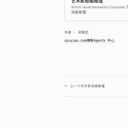
艺术家绘画推理
Artist-level Semantic Compil
深度推理
作者 · 邱懿武
qiuyiwu.com
博客
Agents 中心
← 上一个
艺术家绘画推理