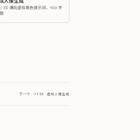
虚拟人像生成
格 / 3D 潮玩虚拟角色提示词，100 字
图
下一个 →
Y3K 虚拟人像生成