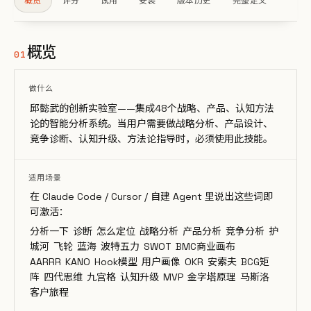
概览
评分
试用
安装
版本历史
完整定义
概览
01
做什么
邱懿武的创新实验室——集成48个战略、产品、认知方法
论的智能分析系统。当用户需要做战略分析、产品设计、
竞争诊断、认知升级、方法论指导时，必须使用此技能。
适用场景
在 Claude Code / Cursor / 自建 Agent 里说出这些词即
可激活：
分析一下
诊断
怎么定位
战略分析
产品分析
竞争分析
护
城河
飞轮
蓝海
波特五力
SWOT
BMC商业画布
AARRR
KANO
Hook模型
用户画像
OKR
安索夫
BCG矩
阵
四代思维
九宫格
认知升级
MVP
金字塔原理
马斯洛
客户旅程