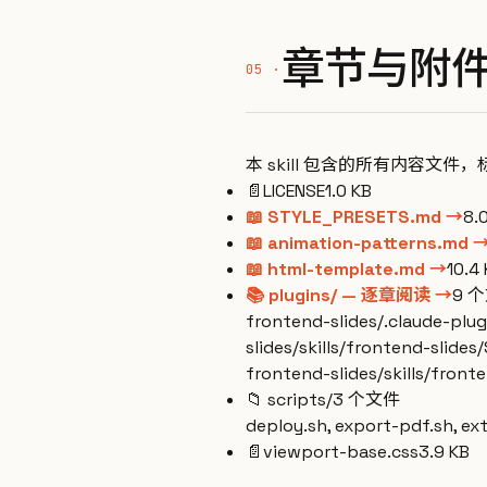
章节与附
本 skill 包含的所有内容文件，
📄
LICENSE
1.0 KB
📖 STYLE_PRESETS.md →
8.
📖 animation-patterns.md 
📖 html-template.md →
10.4
📚 plugins/ — 逐章阅读 →
9 
frontend-slides/.claude-plugi
slides/skills/frontend-slide
frontend-slides/skills/fron
📁
scripts/
3 个文件
deploy.sh, export-pdf.sh, ex
📄
viewport-base.css
3.9 KB