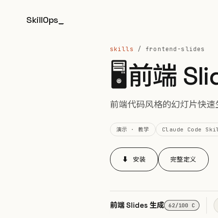
SkillOps
_
skills
/ frontend-slides
🖥️
前端 Sli
前端代码风格的幻灯片快速
演示 · 教学
Claude Code Ski
⬇ 安装
完整定义
前端 Slides 生成
62/100 C