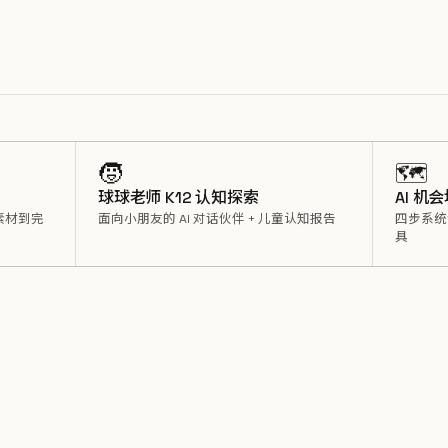
🧒
🗺️
球球老师 K12 认知探索
AI 机
素材到完
面向小朋友的 AI 对话伙伴 + 儿童认知报告
四步系统
具