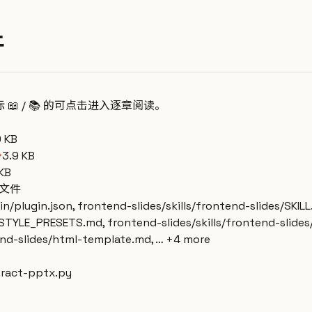
件
标 📖 / 📚 的可点击进入逐章阅读。
0 KB
→
3.9 KB
 KB
个文件
n/plugin.json, frontend-slides/skills/frontend-slides/SKIL
s/STYLE_PRESETS.md, frontend-slides/skills/frontend-slide
tend-slides/html-template.md, … +4 more
tract-pptx.py