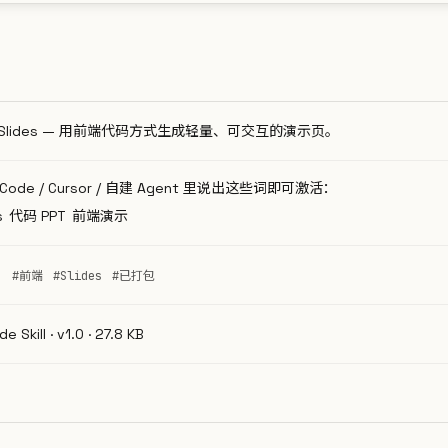
nd Slides — 用前端代码方式生成轻量、可交互的演示页。
e Code / Cursor / 自建 Agent 里说出这些词即可激活：
s
代码 PPT
前端演示
教学
#前端
#Slides
#已打包
 Skill · v1.0 · 27.8 KB