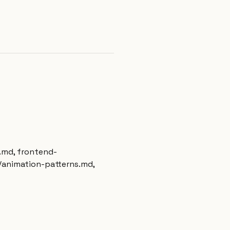
L.md, frontend-
s/animation-patterns.md,