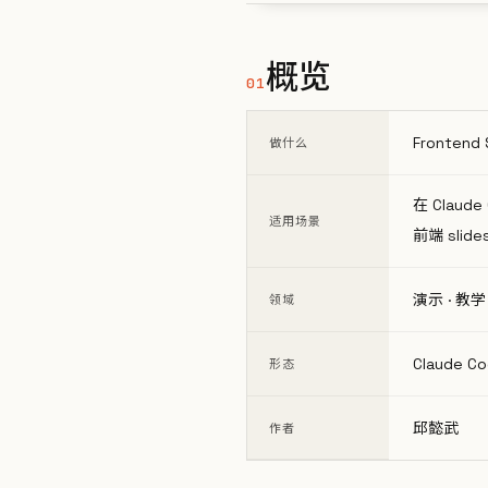
概览
01
Fronte
做什么
在 Claud
适用场景
前端 slide
演示 · 
领域
Claude Code
形态
邱懿武
作者