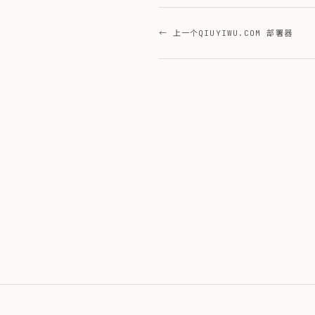
← 上一个
QIUYIWU.COM 部署器