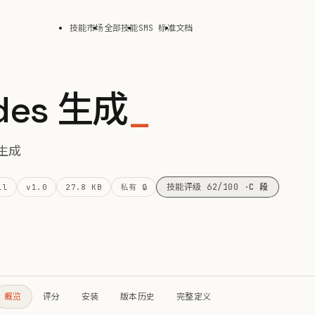
技能市场
全部技能
SMS 标准
文档
des 生成
_
生成
技能评级 62/100 ·
C 段
ll
v1.0
27.8 KB
私有 🔒
概览
评分
安装
版本历史
完整定义