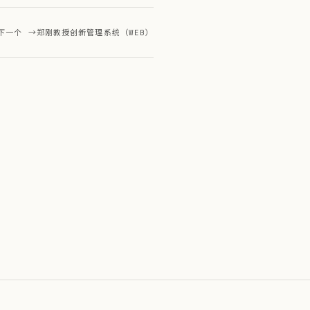
下一个 →
郑刚教授创新管理系统（WEB）