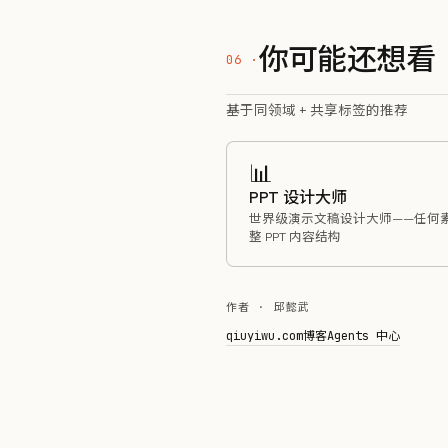
你可能还想看
基于同领域 + 共享标签的推荐
📊
PPT 设计大师
世界级演示文稿设计大师——任何
整 PPT 内容结构
作者 · 邱懿武
qiuyiwu.com
博客
Agents 中心