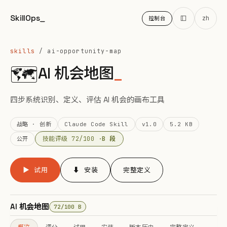
SkillOps
_
zh
控制台
skills
/ ai-opportunity-map
🗺️
AI 机会地图
_
四步系统识别、定义、评估 AI 机会的画布工具
战略 · 创新
Claude Code Skill
v1.0
5.2 KB
技能评级 72/100 ·
B 段
公开
▶ 试用
⬇ 安装
完整定义
AI 机会地图
72/100 B