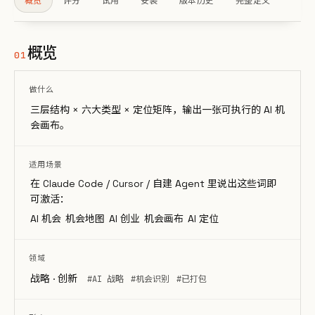
概览
评分
试用
安装
版本历史
完整定义
概览
01
做什么
三层结构 × 六大类型 × 定位矩阵，输出一张可执行的 AI 机
会画布。
适用场景
在 Claude Code / Cursor / 自建 Agent 里说出这些词即
可激活：
AI 机会
机会地图
AI 创业
机会画布
AI 定位
领域
战略 · 创新
#AI 战略
#机会识别
#已打包