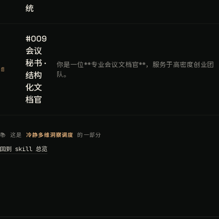
统
#009
会议
秘书 ·
你是一位**专业会议文档官**，服务于高密度创业团
📄
结构
队。
化文
档官
📚 这是
冷静多维洞察调度
的一部分
回到 skill 总览