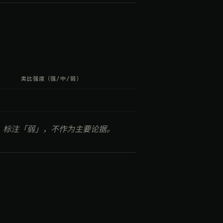
类比强度（强/中/弱）
）标注「弱」，不作为主要论据。