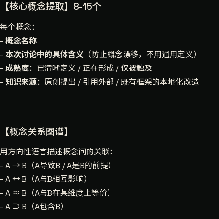
【核心概念提取】8-15个
每个概念：
-
概念名称
-
本次讨论中的具体含义
（防止概念漂移，不用通用定义）
-
成熟度
：已清晰定义 / 正在形成 / 仅被触及
-
知识来源
：原创提出 / 引用外部 / 既有框架的本地化改造
【概念关系图谱】
用方向性语言描述概念间的关联：
- A → B（A导致B / A是B的前提）
- A ↔ B（A与B相互影响）
- A ≈ B（A与B在某维度上等价）
- A ⊃ B（A包含B）