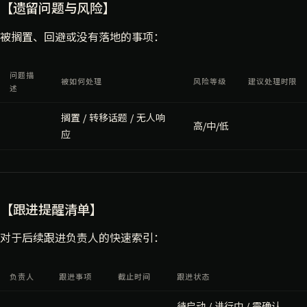
【遗留问题与风险】
被搁置、回避或没有落地的事项：
问题描
被如何处理
风险等级
建议处理时限
述
搁置 / 转移话题 / 无人响
高/中/低
应
【跟进提醒清单】
对于后续跟进负责人的快速索引：
负责人
跟进事项
截止时间
跟进状态
待启动 / 进行中 / 需确认