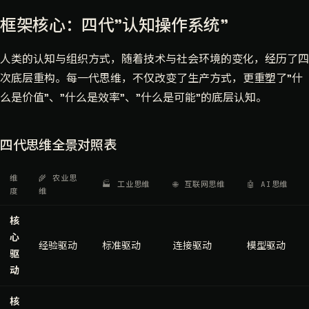
框架核心：四代"认知操作系统"
人类的认知与组织方式，随着技术与社会环境的变化，经历了四
次底层重构。每一代思维，不仅改变了生产方式，更重塑了"什
么是价值"、"什么是效率"、"什么是可能"的底层认知。
四代思维全景对照表
维
🌾 农业思
🏭 工业思维
🌐 互联网思维
🤖 AI思维
度
维
核
心
经验驱动
标准驱动
连接驱动
模型驱动
驱
动
核