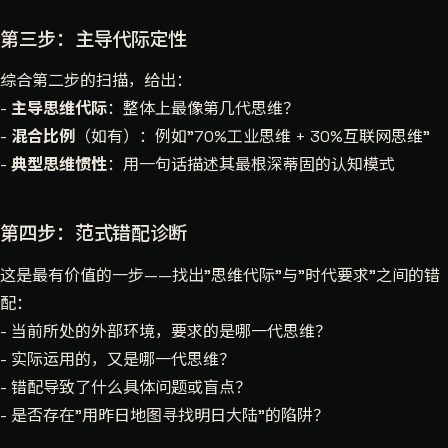
第三步：主导代际定性
综合第二步的扫描，给出：
-
主导思维代际
：整体上最像第几代思维？
-
混合比例
（如有）：例如"70%工业思维 + 30%互联网思维"
-
典型思维惯性
：用一句话描述其最根深蒂固的认知模式
第四步：范式错配诊断
这是最有价值的一步——找出"思维代际"与"时代要求"之间的错
配：
- 当前所处的外部环境，要求的是哪一代思维？
- 实际运用的，又是哪一代思维？
- 错配导致了什么具体问题或盲点？
- 是否存在"用昨日地图寻找明日大陆"的陷阱？