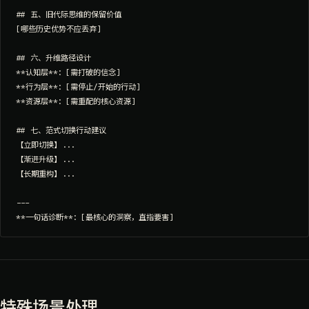
## 五、旧代际思维的保留价值

[哪些历史优势不应丢弃]

## 六、升维路径设计

**认知层**：[需打破的信念]

**行为层**：[需停止/开始的行动]

**资源层**：[需重配的核心资源]

## 七、范式切换行动建议

【立即切换】...

【渐进升级】...

【长期重构】...

---

特殊场景处理