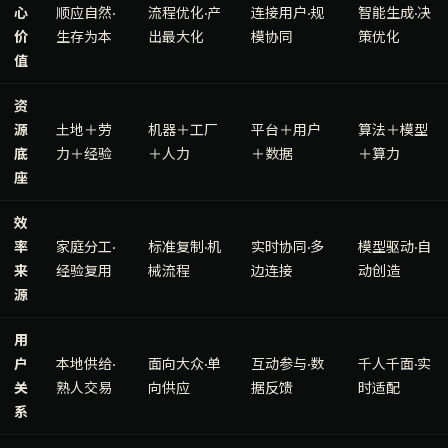
心
顺应自然·
流程优化·产
连接用户·规
智能生成·决
价
生存为本
出最大化
模协同
策优化
值
资
源
土地＋劳
机器＋工厂
平台＋用户
算法＋模型
底
力＋经验
＋人力
＋数据
＋算力
座
效
率
家庭分工·
标准复制·机
实时协同·多
模型驱动·自
来
经验复用
械流程
边连接
动创造
源
用
户
本地供给·
面向大众·单
互动参与·数
千人千面·实
关
熟人交易
向供应
据反馈
时适配
系