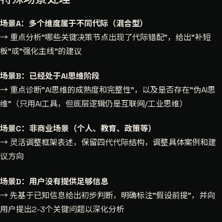
场景A：多个维度属于不同代际（混合型）
→ 重点分析"哪些关键决策节点出现了代际错配"，给出"补短
板"或"强化主线"的建议
场景B：已经处于AI思维阶段
→ 重点诊断"AI思维的成熟度和完整性"，以及是否存在"伪AI思
维"（只用AI工具，但底层逻辑仍是互联网/工业思维）
场景C：非商业场景（个人、教育、政策等）
→ 灵活调整框架表述，保留四代代际结构，调整具体案例和建
议方向
场景D：用户没有提供足够信息
→ 先基于已知信息给出初步判断，明确标注"假设前提"，并向
用户提出2-3个关键问题以深化分析