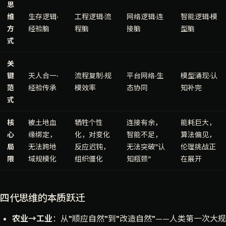
思
维
生存逻辑·
工程逻辑·流
网络逻辑·连
智能逻辑·模
方
经验脑
程脑
接脑
型脑
式
关
键
天人合一·
流程复制·规
平台网络·生
模型涌现·认
范
经验传承
模效率
态协同
知补完
式
核
被土地血
牺牲个性
连接有余，
能耗巨大，
心
缘绑定，
化，对变化
智能不足，
算法偏见，
局
无法跨地
反应迟钝，
无法突破"认
伦理挑战正
限
域规模化
组织僵化
知瓶颈"
在展开
四代思维的本质跃迁
农业→工业
：从"顺应自然"到"改造自然"——人类第一次大规