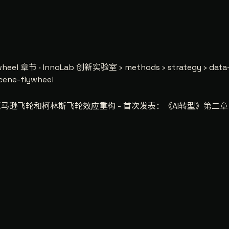
wheel
章节 · InnoLab 创新实验室 › methods › strategy › data-
cene-flywheel
：基于亚马逊飞轮和柯林斯飞轮效应重构 - 首次发表：《AI转型》第二章