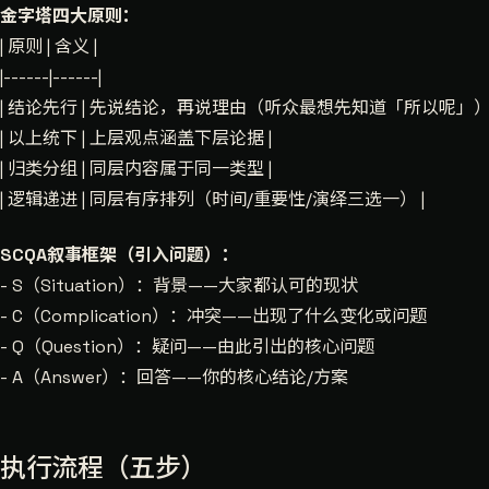
金字塔四大原则：
| 原则 | 含义 |
|------|------|
| 结论先行 | 先说结论，再说理由（听众最想先知道「所以呢」） 
| 以上统下 | 上层观点涵盖下层论据 |
| 归类分组 | 同层内容属于同一类型 |
| 逻辑递进 | 同层有序排列（时间/重要性/演绎三选一） |
SCQA叙事框架（引入问题）：
- S（Situation）：背景——大家都认可的现状
- C（Complication）：冲突——出现了什么变化或问题
- Q（Question）：疑问——由此引出的核心问题
- A（Answer）：回答——你的核心结论/方案
执行流程（五步）