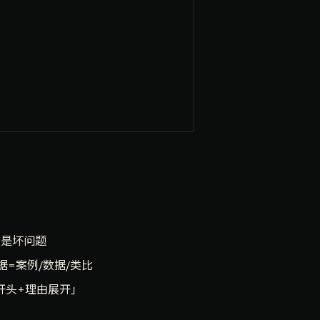
以是坏问题
=案例/数据/类比
开头+理由展开」