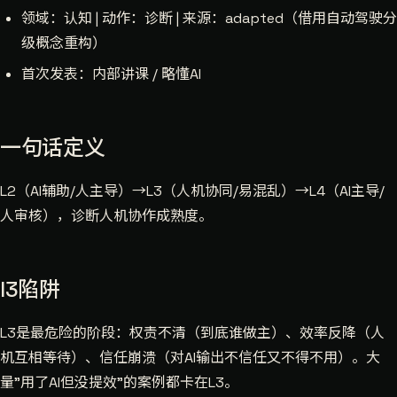
领域：认知 | 动作：诊断 | 来源：adapted（借用自动驾驶分
级概念重构）
首次发表：内部讲课 / 略懂AI
一句话定义
L2（AI辅助/人主导）→L3（人机协同/易混乱）→L4（AI主导/
人审核），诊断人机协作成熟度。
l3陷阱
L3是最危险的阶段：权责不清（到底谁做主）、效率反降（人
机互相等待）、信任崩溃（对AI输出不信任又不得不用）。大
量"用了AI但没提效"的案例都卡在L3。