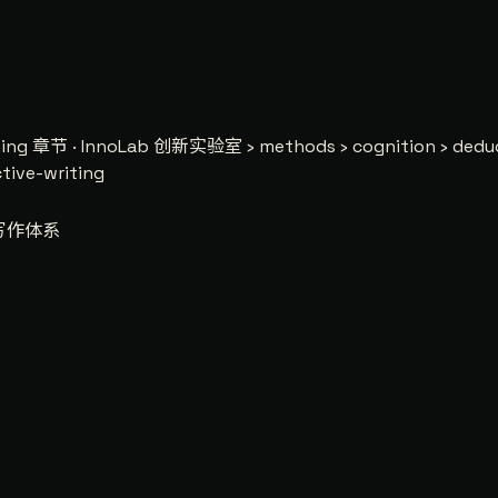
ting
章节 · InnoLab 创新实验室 › methods › cognition › deduc
ive-writing
I写作体系