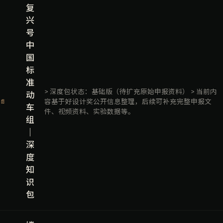
复
兴
号
中
国
标
准
> 深度包状态：基础版（待扩充原始申报资料） > 当前内
动
容基于好设计奖公开信息整理，后续可补充完整申报文
📄
车
件、视频资料、实验数据等。
组
｜
深
度
知
识
包