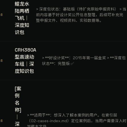
鲲龙水
> 深度包状态：基础版（待扩充原始申报资料） > 当
陆两栖
前内容基于好设计奖公开信息整理，后续可补充完
📄
飞机｜
整申报文件、视频资料、实验数据等。
深度知
识包
CRH380A
型高速动
> **好设计奖**：2015年第一届金奖 > **深度包
📄
车组｜深
状态**：完整版 ✅
度知识包
[案
例
名
称]
> **适用于**：想深入了解本案例的用户。在索引层
｜
（02-cases-index.md）定位案例后，当用户需要深入时
📄
深
加载本文件。