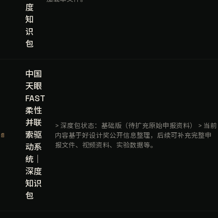
度
知
识
包
中国
天眼
FAST
柔性
并联
> 深度包状态：基础版（待扩充原始申报资料） > 当前
索驱
内容基于好设计奖公开信息整理，后续可补充完整申
📄
报文件、视频资料、实验数据等。
动系
统｜
深度
知识
包