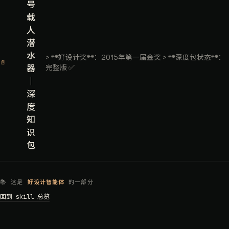
号
载
人
潜
水
> **好设计奖**：2015年第一届金奖 > **深度包状态**：
📄
器
完整版 ✅
｜
深
度
知
识
包
📚 这是
好设计智能体
的一部分
回到 skill 总览