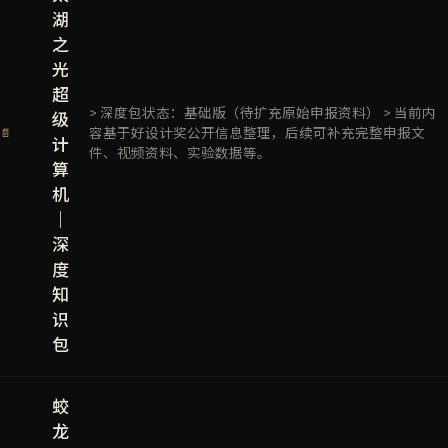
湖
之
光
超
> 深度包状态：基础版（待扩充原始申报资料） > 当前内
级
容基于好设计奖公开信息整理，后续可补充完整申报文
📄
计
件、视频资料、实验数据等。
算
机
｜
深
度
知
识
包
蛟
龙