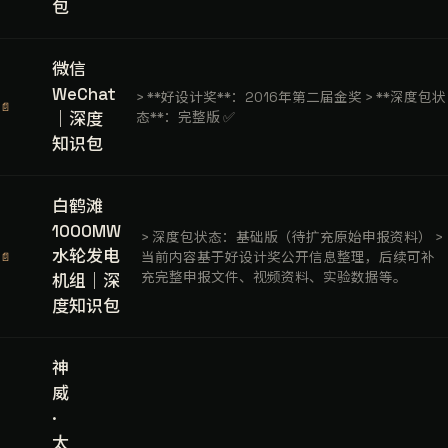
包
微信
WeChat
> **好设计奖**：2016年第二届金奖 > **深度包状
📄
｜深度
态**：完整版 ✅
知识包
白鹤滩
1000MW
> 深度包状态：基础版（待扩充原始申报资料） >
水轮发电
当前内容基于好设计奖公开信息整理，后续可补
📄
充完整申报文件、视频资料、实验数据等。
机组｜深
度知识包
神
威
·
太