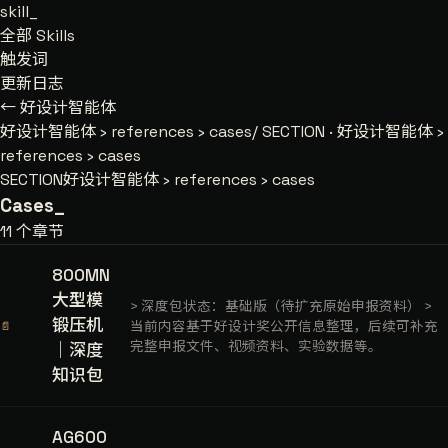
skill
_
全部 Skills
触发词
更新日志
← 好设计智能体
好设计智能体
›
references
›
cases/
SECTION · 好设计智能体 ›
references › cases
SECTION
好设计智能体 › references › cases
Cases
_
11 个章节
800MN
大型模
> 深度包状态：基础版（待扩充原始申报资料） >
锻压机
当前内容基于好设计奖公开信息整理，后续可补充
📄
完整申报文件、视频资料、实验数据等。
｜深度
知识包
AG600