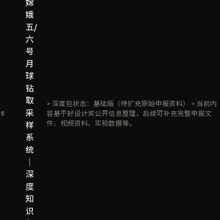
嫦
娥
五/
六
号
月
球
钻
取
> 深度包状态：基础版（待扩充原始申报资料） > 当前内
采
容基于好设计奖公开信息整理，后续可补充完整申报文
📄
件、视频资料、实验数据等。
样
系
统
｜
深
度
知
识