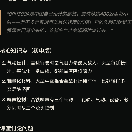
"CRH380A是中国自己设计的高铁，最快能跑486公里每小
时——差不多是普通汽车最快速度的5倍！它的头部形状是工
程师专门算出来的，这样空气才会顺顺地流过去。"
核心知识点（初中版）
气动设计
：高速行驶时空气阻力是最大敌人，头型每延长1
米、每优化一条曲线，都能显著降低阻力
轻量化材料
：大型中空铝合金型材焊接车体，比钢轻得多，
又足够坚固
噪声控制
：高铁噪声有三个来源——轮轨、气动、设备，必
须同时从三个源头控制
课堂讨论问题