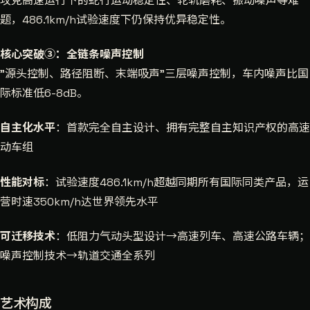
攻克高速运行下的蛇行运动稳定性、轮轨磨耗、振动噪声等难
题，486.1km/h试验速度下仍保持优异稳定性。
核心突破③：全链条噪声控制
"源头控制、路径阻断、末端吸声"三层噪声控制，车内噪声比国
际标准低6-8dB。
自主化水平
：首款完全自主设计、拥有完整自主知识产权的高速
动车组
性能对标
：试验速度486.1km/h超越同期所有国际同类产品，运
营时速350km/h达世界领先水平
可迁移技术
：低阻力气动头型设计→高速列车、高速公路车辆；
噪声控制技术→轨道交通全系列
艺术构成