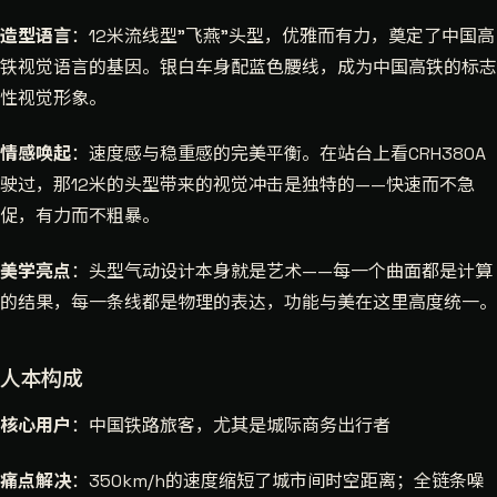
造型语言
：12米流线型"飞燕"头型，优雅而有力，奠定了中国高
铁视觉语言的基因。银白车身配蓝色腰线，成为中国高铁的标志
性视觉形象。
情感唤起
：速度感与稳重感的完美平衡。在站台上看CRH380A
驶过，那12米的头型带来的视觉冲击是独特的——快速而不急
促，有力而不粗暴。
美学亮点
：头型气动设计本身就是艺术——每一个曲面都是计算
的结果，每一条线都是物理的表达，功能与美在这里高度统一。
人本构成
核心用户
：中国铁路旅客，尤其是城际商务出行者
痛点解决
：350km/h的速度缩短了城市间时空距离；全链条噪