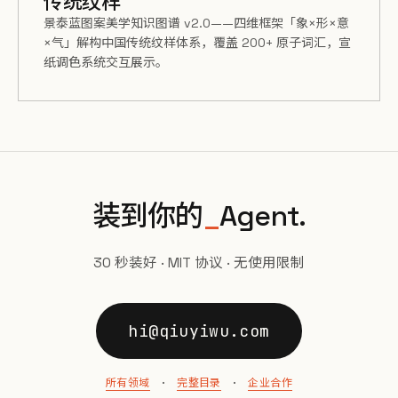
传统纹样
景泰蓝图案美学知识图谱 v2.0——四维框架「象×形×意
×气」解构中国传统纹样体系，覆盖 200+ 原子词汇，宣
纸调色系统交互展示。
装到你的
_
Agent.
30 秒装好 · MIT 协议 · 无使用限制
hi@qiuyiwu.com
所有领域
·
完整目录
·
企业合作