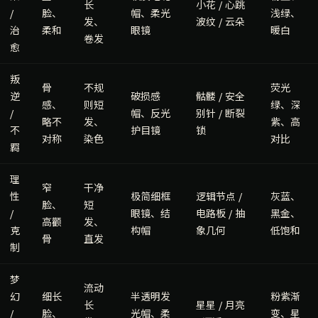
长
小花 / 心跳
/
脸、
帽、柔光
浅绿、
发、
波纹 / 云朵
治
柔和
眼镜
暖白
卷发
愈
叛
骨
不规
荧光
逆
破损感
骷髅 / 安全
感、
则短
绿、深
/
帽、反光
别针 / 断裂
略不
发、
紫、高
不
护目镜
锁
对称
染色
对比
羁
理
窄
干净
性
极简细框
逻辑节点 /
灰蓝、
脸、
短
/
眼镜、结
电路板 / 抽
黑金、
高颧
发、
克
构帽
象几何
低饱和
骨
直发
制
梦
流动
幻
细长
半透明发
粉紫渐
长
星星 / 月亮
/
脸、
光帽、柔
变、星