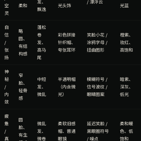
发、
/ 漂浮云
空
柔和
光头饰
光蓝
飘逸
灵
自
蓬松
略
信
卷
彩色拼接
笑脸小花 /
橙紫、
圆、
/
发、
针织帽、
涂鸦字母 /
玫红、
有结
张
高马
夸张耳环
扭曲图形
高饱和
构感
扬
尾
神
窄
秘
中短
半透明帽
模糊符号 /
暗紫、
脸、
/
发、
（内含微
信号波纹 /
深灰、
轻骨
内
微乱
光）
眼睛图案
低光
感
敛
疲
圆
惫
微乱
柔软旧感
延迟笑脸 /
柔和暖
脸、
/
发、
帽、普通
黑眼圈符号
色、低
有生
真
微卷
眼镜
/ 噪点
饱和