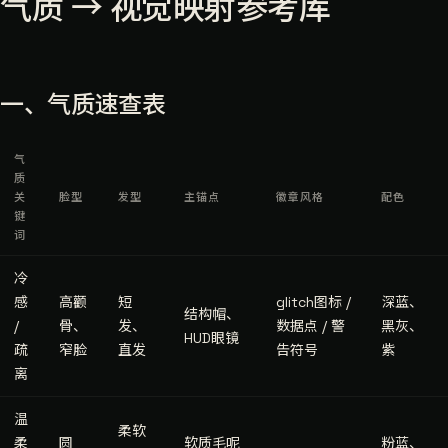
气质 → 视觉映射参考库
一、气质速查表
气
质
关
脸型
发型
主锚点
徽章风格
配色
键
词
冷
感
高颧
短
glitch图标 /
深蓝、
结构帽、
/
骨、
发、
数据点 / 警
黑灰、
HUD眼镜
疏
窄脸
直发
告符号
紫
离
温
柔软
柔
圆
软质毛呢
粉蓝、