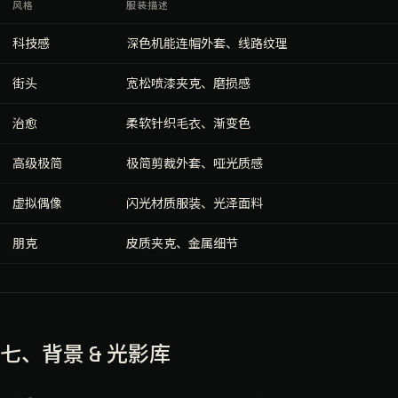
风格
服装描述
科技感
深色机能连帽外套、线路纹理
街头
宽松喷漆夹克、磨损感
治愈
柔软针织毛衣、渐变色
高级极简
极简剪裁外套、哑光质感
虚拟偶像
闪光材质服装、光泽面料
朋克
皮质夹克、金属细节
七、背景 & 光影库