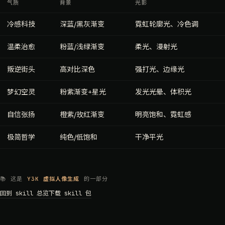
气质
背景
光影
冷感科技
深蓝/黑灰渐变
霓虹轮廓光、冷色调
温柔治愈
粉蓝/浅绿渐变
柔光、漫射光
叛逆街头
高对比深色
强打光、边缘光
梦幻空灵
粉紫渐变+星光
发光光晕、体积光
自信张扬
橙紫/玫红渐变
明亮饱和、霓虹感
极简哲学
纯色/低饱和
干净平光
📚 这是
Y3K 虚拟人像生成
的一部分
回到 skill 总览
下载 skill 包