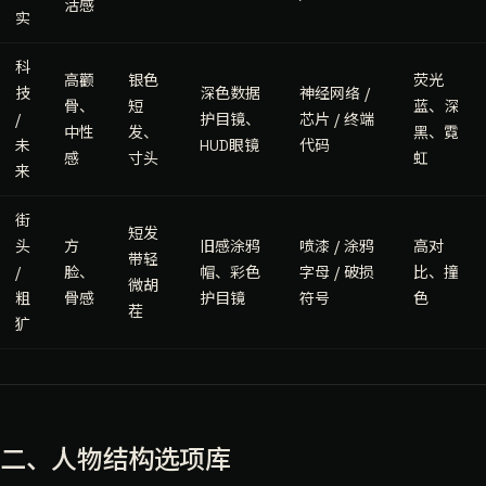
活感
实
科
高颧
银色
荧光
技
深色数据
神经网络 /
骨、
短
蓝、深
/
护目镜、
芯片 / 终端
中性
发、
黑、霓
未
HUD眼镜
代码
感
寸头
虹
来
街
短发
头
方
旧感涂鸦
喷漆 / 涂鸦
高对
带轻
/
脸、
帽、彩色
字母 / 破损
比、撞
微胡
粗
骨感
护目镜
符号
色
茬
犷
二、人物结构选项库