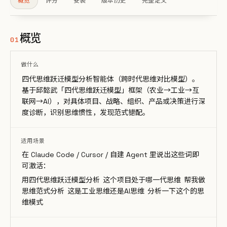
概览
评分
安装
版本历史
完整定义
概览
01
做什么
四代思维跃迁模型分析智能体（跨时代思维对比模型）。
基于邱懿武「四代思维跃迁模型」框架（农业→工业→互
联网→AI），对具体项目、战略、组织、产品或决策进行深
度诊断，识别思维惯性，发现范式错配。
适用场景
在 Claude Code / Cursor / 自建 Agent 里说出这些词即
可激活：
用四代思维跃迁模型分析
这个项目处于哪一代思维
帮我做
思维范式分析
这是工业思维还是AI思维
分析一下这个的思
维模式