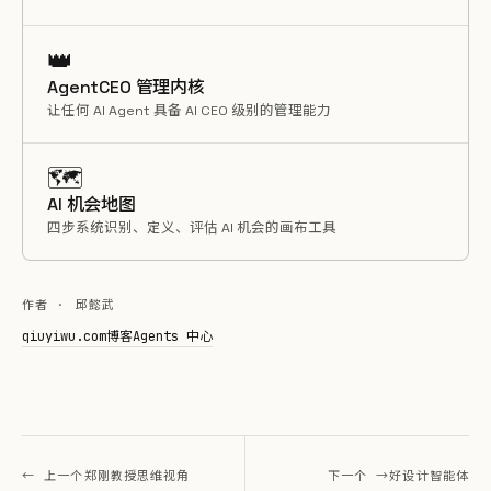
👑
AgentCEO 管理内核
让任何 AI Agent 具备 AI CEO 级别的管理能力
🗺️
AI 机会地图
四步系统识别、定义、评估 AI 机会的画布工具
作者 · 邱懿武
qiuyiwu.com
博客
Agents 中心
← 上一个
郑刚教授思维视角
下一个 →
好设计智能体