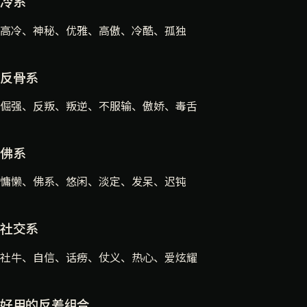
冷系
高冷、神秘、优雅、高傲、冷酷、孤独
反骨系
倔强、反叛、叛逆、不服输、傲娇、毒舌
佛系
慵懒、佛系、悠闲、淡定、发呆、迟钝
社交系
社牛、自信、话痨、仗义、热心、爱炫耀
好用的反差组合