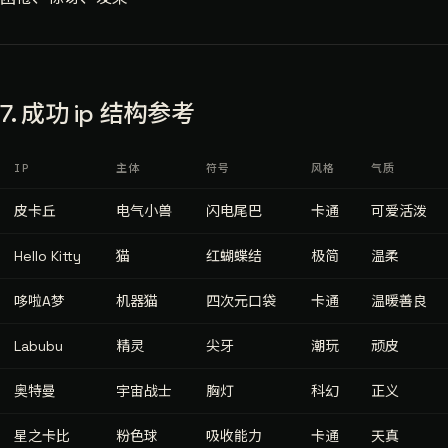
7. 成功 ip 结构参考
IP
主体
符号
风格
气质
皮卡丘
电气小兽
闪电尾巴
卡通
可爱活泼
Hello Kitty
猫
红蝴蝶结
极简
温柔
哆啦A梦
机器猫
四次元口袋
卡通
温暖善良
Labubu
精灵
尖牙
潮玩
顽皮
奥特曼
宇宙战士
胸灯
科幻
正义
星之卡比
粉色球
吸收能力
卡通
天真