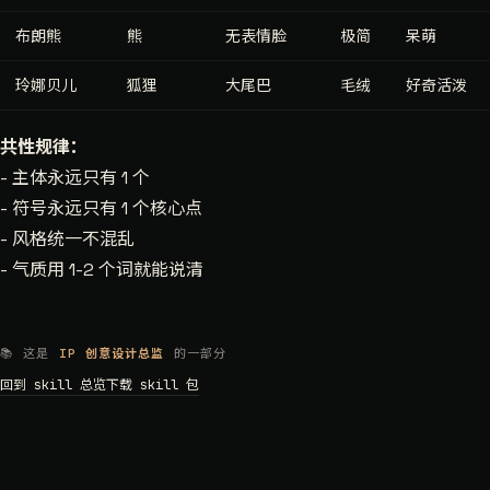
布朗熊
熊
无表情脸
极简
呆萌
玲娜贝儿
狐狸
大尾巴
毛绒
好奇活泼
共性规律：
- 主体永远只有 1 个
- 符号永远只有 1 个核心点
- 风格统一不混乱
- 气质用 1-2 个词就能说清
📚 这是
IP 创意设计总监
的一部分
回到 skill 总览
下载 skill 包