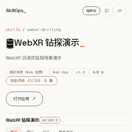
SkillOps
_
zh
控制台
skills
/ webxr-drilling
🛢️
WebXR 钻探演示
_
WebXR 沉浸式钻探场景演示
知识系统（Web 应用）
Web App
v1.0
私有 🔒
技能评级 42/100 ·
D 段
打开应用 ↗
WebXR 钻探演示
42/100 D