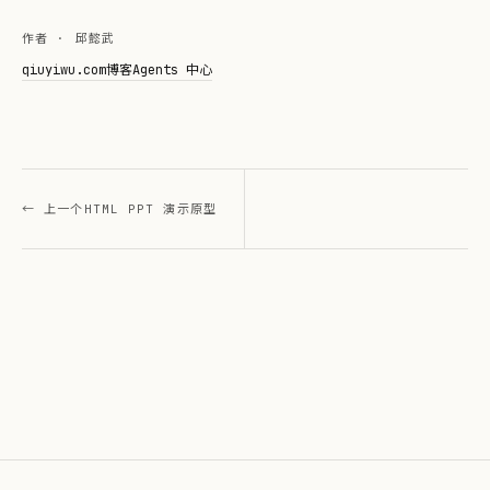
作者 · 邱懿武
qiuyiwu.com
博客
Agents 中心
← 上一个
HTML PPT 演示原型