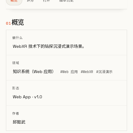
概览
评分
打开
版本历史
概览
01
做什么
WebXR 技术下的钻探沉浸式演示场景。
领域
知识系统（Web 应用）
#Web 应用
#WebXR
#沉浸演示
形态
Web App · v1.0
作者
邱懿武