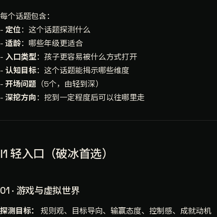
每个话题包含：
-
定位
：这个话题探测什么
-
适龄
：哪些年级更适合
-
入口类型
：孩子更容易被什么方式打开
-
认知目标
：这个话题能揭示哪些维度
-
开场问题
（5个，由轻到深）
-
深挖方向
：挖到一定程度后可以往哪里走
l1 轻入口（破冰首选）
01 · 游戏与虚拟世界
探测目标：
规则观、目标导向、输赢态度、控制感、成就动机