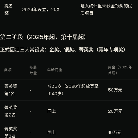
提名
进入终评但未获金银奖的优
2024年设立，10项
奖
质项目
第二阶段（2025年起，第十届起）
正式固定三大常设奖：
金奖、银奖、菁英奖（青年专项奖）
每届
奖金（2025年
奖项
年龄门槛
数量
首届）
菁英奖
≤35岁（2026年起放宽至
-
50万元
第1名
≤40岁）
菁英奖
-
同上
20万元
第2名
菁英奖
-
同上
10万元
第3名