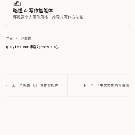
✍️
略懂 AI 写作智能体
邱懿武个人写作风格 + 推导式写作方法论
作者 · 邱懿武
qiuyiwu.com
博客
Agents 中心
← 上一个
略懂 AI 写作智能体
下一个 →
中文文章精修编辑