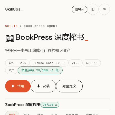
SkillOps
_
zh
控制台
skills
/ book-press-agent
📖
BookPress 深度榨书
_
把任何一本书压缩成可迁移的知识资产
写作 · 表达
Claude Code Skill
v1.0
6.1 KB
技能评级 78/100 ·
A 段
公开
▶ 试用
⬇ 安装
完整定义
BookPress 深度榨书
78/100 A