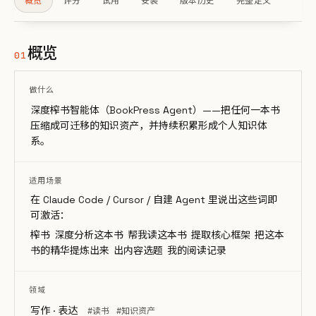
概览
评分
试用
安装
版本历史
完整定义
概览
01
做什么
深度榨书智能体（BookPress Agent）——把任何一本书
压缩成可迁移的知识资产，并持续积累形成个人知识体
系。
适用场景
在 Claude Code / Cursor / 自建 Agent 里说出这些词即
可激活：
榨书
深度分析这本书
帮我读这本书
提取核心框架
把这本
书的精华提炼出来
出内容选题
我的阅读记录
领域
写作 · 表达
#读书
#知识资产