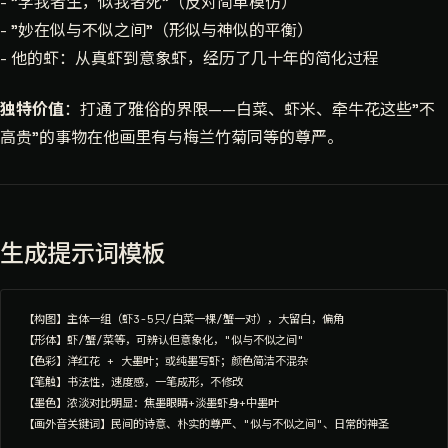
- "学我者生，似我者死"（反对简单模仿）
- "妙在似与不似之间"（形似与神似的平衡）
- 他的虾：从真虾到意象虾，经历了几十年的简化过程
独特价值
：打通了雅俗的界限——白菜、虾米、牵牛花这些"不
高贵"的事物在他画里有与梅兰竹菊同等的尊严。
生成提示词模板
【构图】主体一组（虾3-5只/白菜一棵/蟹一对），大留白，偏角

【形体】虾/蟹/菜等，可辨认但意象化，"似与不似之间"

【色彩】洋红花 + 大墨叶；或纯墨写虾；颜色简洁不混杂

【笔触】书法性，速度感，一笔成形，不修改

【墨色】浓淡对比明显：焦墨眼睛+淡墨虾身+中墨叶
