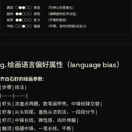
再现 ○●●○○ 表现   （可辨认但意象化）

结构 ●●○○○ 感知   （清晰结构但书法性）

秩序 ●●○○○ 张力   （平衡的稳定）

g. 绘画语言偏好属性（language bias）
齐白石虾的绘画参数
：
| 步骤 | 技法 |
|------|------|
| 虾头 | 浓墨点两眼，数笔画甲壳，中锋侧锋交替 |
| 虾身 | 从头到尾，墨色从浓到淡，一段段分节 |
| 虾爪 | 中锋长线，弹性感，向外伸展 |
| 触须 | 极细中锋，一笔长线，不断 |