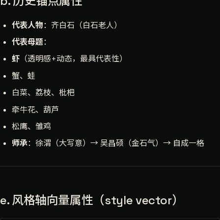
b. 历史锚点属性
代表人物
：齐白石（白石老人）
代表母题
：
虾
（透明感+动态，最具代表性）
蟹、蛙
白菜、荔枝、枇杷
牵牛花、葫芦
松鹰、雏鸡
师承
：徐渭（大写意）→ 吴昌硕（金石气）→ 自成一格
e. 风格轴向量属性（style vector）