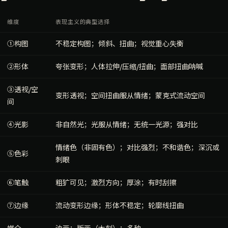
维度
表现主义的典型选择
①构图
不稳定构图；倾斜、扭曲；视觉重心失衡
②形体
夸张变形；人体拉伸/压缩/扭曲；面部扭曲呐喊
③透视/空
变形透视；空间扭曲服从情绪；蒙克式流动空间
间
④光影
非自然光；光服从情绪；无统一光源；强对比
情绪色（非固有色）；对比强烈；不和谐色；深沉或
⑤色彩
刺眼
⑥笔触
粗犷可见；激烈方向；厚涂；有时刮擦
⑦边缘
流动变形边缘；形体不稳定；轮廓线扭曲