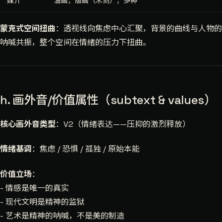
媒介
油画；版画（木刻）；多种
蒙克式空间扭曲
：透视线向焦虑中心汇聚，背景的曲线与人物的
呐喊共振，整个空间在情绪的压力下扭曲。
h. 画外音/价值属性（subtext & values）
核心画外音类型
：V2（情绪表达——压抑的激烈释放）
情绪基调
：焦虑 / 恐惧 / 孤独 / 原始本能
价值立场
：
- 情感是唯一的真实
- 现代文明是精神的监狱
- 艺术是精神的呐喊，不是美的制造