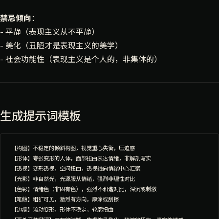
禁忌倾向
：
- 平静（表现主义从不平静）
- 美化（丑陋才是表现主义的美学）
- 社会功能性（表现主义是个人的，非集体的）
生成提示词模板
【构图】不稳定的倾斜构图，视觉重心失衡，压迫感

【形体】夸张变形的人体，面部扭曲表达情绪，非解剖写实

【透视】变形透视，空间扭曲，透视线向情绪中心汇聚

【光影】非自然光，光源服从情绪，强烈非理性对比

【色彩】情绪色（非固有色），强烈不和谐对比，深沉或刺激

【笔触】粗犷可见，激烈有方向，厚涂或刮擦

【边缘】流动变形，形体不稳定，轮廓扭曲
