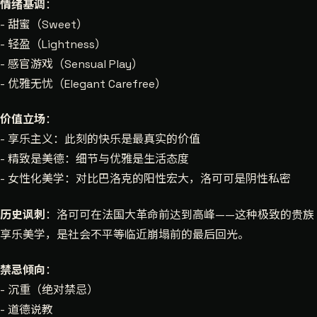
情绪基调
：
- 甜蜜（Sweet）
- 轻盈（Lightness）
- 感官游戏（Sensual Play）
- 优雅无忧（Elegant Carefree）
价值立场
：
- 享乐主义：此刻的快乐是最真实的价值
- 精致是美德：细节与优雅是生活态度
- 女性化美学：对比巴洛克的阳性宏大，洛可可是阴性私密
历史讽刺
：洛可可在法国大革命前达到高峰——这种极致的贵族
享乐美学，是社会不平等临近崩塌前的最后回光。
禁忌倾向
：
- 沉重（绝对禁忌）
- 道德说教