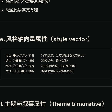
感官快乐不需要道德辩护
轻盈比崇高更有趣
e. 风格轴向量属性（style vector）
再现 ●○○○○ 表现   （写实技法，但内容是理想化的享乐）

结构 ○●●○○ 感知   （感知优先，装饰性强）

秩序 ○○●○○ 张力   （S形优雅运动，非对称平衡）

f. 主题与叙事属性（theme & narrative）