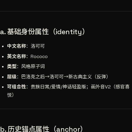
a. 基础身份属性（identity）
中文名称
：洛可可
英文名称
：Rococo
类型
：风格原子词
层级
：巴洛克之后→洛可可→新古典主义（反弹）
可组合性
：贵族日常/爱情/神话轻盈版；画外音V2（感官喜
悦）
b. 历史锚点属性（anchor）