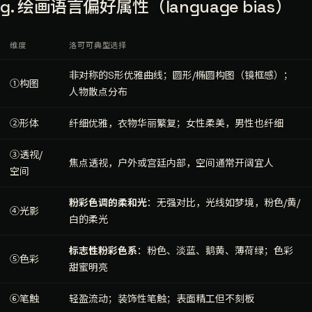
g. 绘画语言偏好属性（language bias）
维度
洛可可典型选择
非对称的S形优雅曲线；圆形/椭圆构图（镜框感）；
①构图
人物散点分布
②形体
纤细优雅，衣物华丽繁复；女性柔美，男性也纤细
③透视/
焦点透视，户外或宫廷内部，空间通常开阔宜人
空间
粉彩色调的柔和光
：无强对比，光线如梦境，粉色/黄/
④光影
白的柔光
标志性粉彩色系
：粉色、淡蓝、鹅黄、薄荷绿；色彩
⑤色彩
甜蜜明亮
⑥笔触
轻盈流动；装饰性笔触；表面精工但不刻板