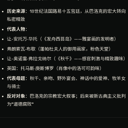
历史来源
：18世纪法国路易十五宫廷，从巴洛克的宏大转向
私密精致
代表人物
：
让-安托万·华托（《发舟西苔岛》——雅宴画的发明者）
弗朗索瓦·布歇（蓬帕杜夫人的御用画家，粉色天堂）
让-奥诺雷·弗拉戈纳尔（《秋千》——感官刺激与精致趣味）
英国：托马斯·庚斯博罗（肖像中的洛可可韵味）
代表母题
：秋千、亲吻、野外宴会、神话中的爱神、牧羊女
与骑士
反对对象
：巴洛克的宗教宏大叙事；后来被新古典主义批判
为"道德腐败"