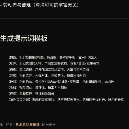
- 劳动者与苦难（与洛可可的宇宙无关）
生成提示词模板
【构图】S形优雅曲线构图，椭圆感，非对称平衡，空间开阔宜人

【形体】纤细优雅的人物，华丽繁复的衣物，羽毛/蕾丝/丝带装饰

【透视】焦点透视，户外花园或宫廷室内，天空与树木柔和

【光影】粉彩柔光，无强对比，光如梦境，粉白色漫射光

【色彩】粉彩色系：樱桃粉+淡天蓝+奶油黄+珍珠白，色彩甜蜜明亮，无深色

【笔触】轻盈流动，装饰性，精工但不刻板

【边缘】柔和软边，整体轻盈如云

📚 这是
艺术家绘画推理
的一部分