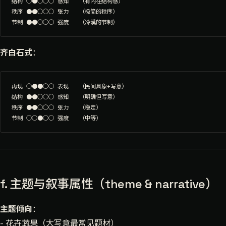
结构 ○●○○○ 感知   （有内在结构感）

秩序 ●●○○○ 张力   （极简的秩序）

齐白石式
：
再现 ○●●○○ 表现   （民间具象+写意）

结构 ●●○○○ 感知   （明确但写意）

秩序 ●●○○○ 张力   （稳定）

f. 主题与叙事属性（theme & narrative）
主题倾向
：
- 花卉蔬果（大写意最常见题材）