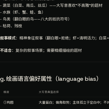
- 蔬菜（白菜、南瓜、丝瓜）——大写意喜欢"不高雅"的题材
- 水族（虾、蟹、蛙、鱼）
- 鸟类（翻白眼的鸟——八大的抵抗符号）
- 枯荷、残枝
叙事模式
：精神象征叙事（翻白眼=拒绝；虾=清明活力；白菜
不适合
：复杂的叙事场景；需要精细描绘的题材
g. 绘画语言偏好属性（language bias）
维度
大写意典型选择
①构图
大量留白；偏角取势；主体孤立于空白中；不