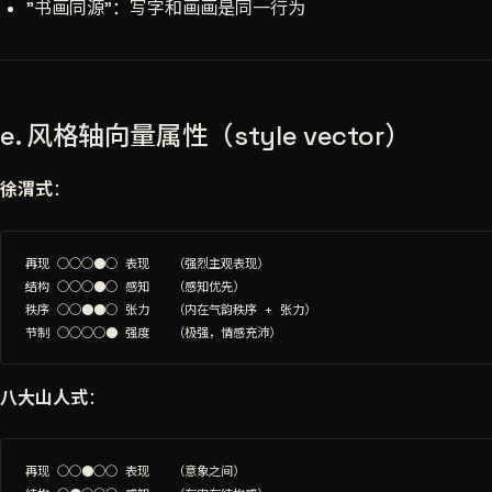
"书画同源"：写字和画画是同一行为
e. 风格轴向量属性（style vector）
徐渭式
：
再现 ○○○●○ 表现   （强烈主观表现）

结构 ○○○●○ 感知   （感知优先）

秩序 ○○●●○ 张力   （内在气韵秩序 + 张力）

八大山人式
：
再现 ○○●○○ 表现   （意象之间）
