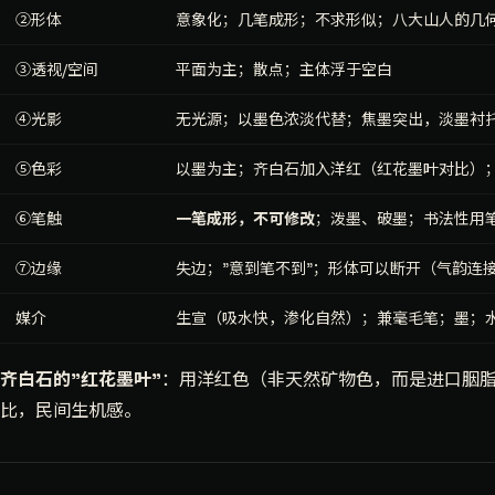
②形体
意象化；几笔成形；不求形似；八大山人的几
③透视/空间
平面为主；散点；主体浮于空白
④光影
无光源；以墨色浓淡代替；焦墨突出，淡墨衬
⑤色彩
以墨为主；齐白石加入洋红（红花墨叶对比）
⑥笔触
一笔成形，不可修改
；泼墨、破墨；书法性用
⑦边缘
失边；"意到笔不到"；形体可以断开（气韵连
媒介
生宣（吸水快，渗化自然）；兼毫毛笔；墨；
齐白石的"红花墨叶"
：用洋红色（非天然矿物色，而是进口胭
比，民间生机感。