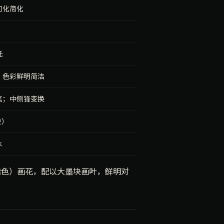
何化简化
托
；色彩鲜明简洁
笔；中侧锋变换
接）
水
脂色）画花，配以大墨块画叶，鲜明对