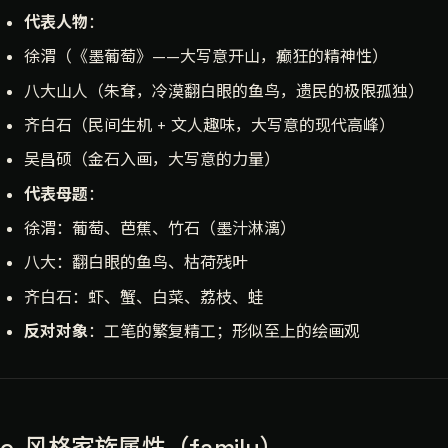
代表人物
：
徐渭（《墨葡萄》——大写意开山，癫狂的精神性）
八大山人（朱耷，冷漠翻白眼的鱼鸟，遗民的极限孤独）
齐白石（民间生机 + 文人趣味，大写意的现代高峰）
吴昌硕（金石入画，大写意的力量）
代表母题
：
徐渭：葡萄、芭蕉、竹石（墨汁淋漓）
八大：翻白眼的鱼鸟、枯荷残叶
齐白石：虾、蟹、白菜、荔枝、蛙
反对对象
：工笔的繁复精工；形似至上的绘画观
c. 风格家族属性（family）