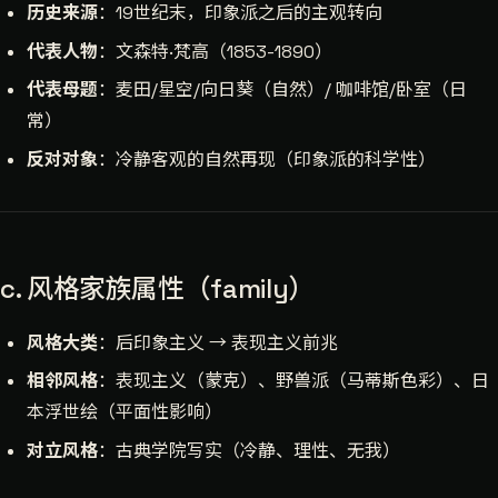
历史来源
：19世纪末，印象派之后的主观转向
代表人物
：文森特·梵高（1853-1890）
代表母题
：麦田/星空/向日葵（自然）/ 咖啡馆/卧室（日
常）
反对对象
：冷静客观的自然再现（印象派的科学性）
c. 风格家族属性（family）
风格大类
：后印象主义 → 表现主义前兆
相邻风格
：表现主义（蒙克）、野兽派（马蒂斯色彩）、日
本浮世绘（平面性影响）
对立风格
：古典学院写实（冷静、理性、无我）