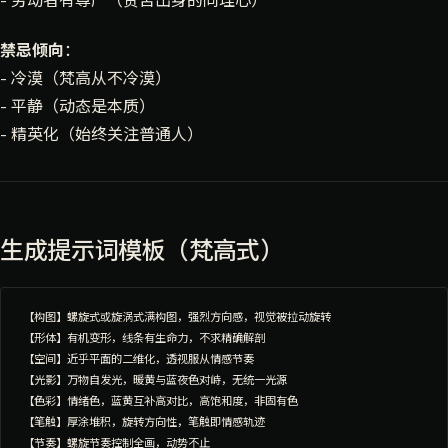
- 劳动者有尊严（贫苦出身的同理心）
禁忌倾向
：
- 冷漠（梵高从不冷漠）
- 平静（动态是本质）
- 精英化（始终关注普通人）
生成提示词模板（梵高式）
【构图】螺旋式或旋涡式满构图，强烈方向感，视觉被拉动旋转

【形体】有机变形，线条有生命力，不求精确解剖

【空间】近乎平面的二维化，透视服从情感节奏

【光影】万物自发光，暖黄与蓝夜色对峙，无统一光源

【色彩】情绪色，蓝黄互补高对比，高饱和度，非固有色

【笔触】厚涂堆积，旋转方向性，笔触即情感轨迹

【节奏】螺旋节奏控制全画，动势不止
