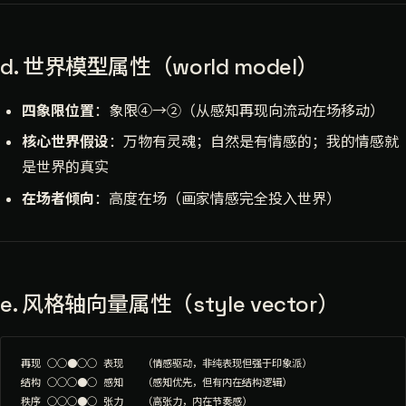
d. 世界模型属性（world model）
四象限位置
：象限④→②（从感知再现向流动在场移动）
核心世界假设
：万物有灵魂；自然是有情感的；我的情感就
是世界的真实
在场者倾向
：高度在场（画家情感完全投入世界）
e. 风格轴向量属性（style vector）
再现 ○○●○○ 表现   （情感驱动，非纯表现但强于印象派）

结构 ○○○●○ 感知   （感知优先，但有内在结构逻辑）

秩序 ○○○●○ 张力   （高张力，内在节奏感）
