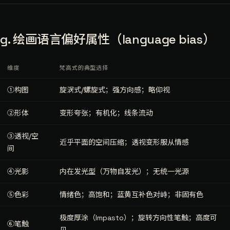
g. 绘画语言偏好属性（language bias）
维度
梵高式的典型选择
①构图
旋涡式/螺旋式；强方向感；略仰视
②形体
变形夸张；有机化；线条流动
③透视/空
近乎平面的空间压缩；透视变形服从情感
间
④光影
内在发光型（万物自发光）；无统一光源
⑤色彩
情绪色；高饱和；蓝黄互补色对峙；非固有色
极度厚涂（Impasto）；旋转方向性笔触；高度可
⑥笔触
见