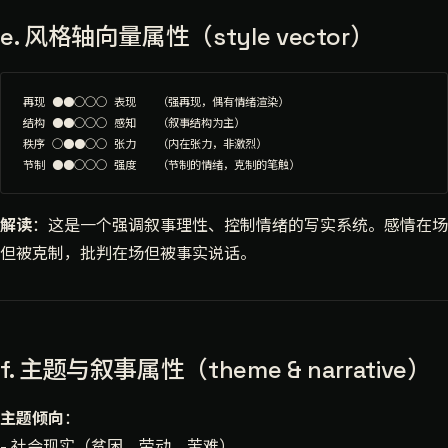
e. 风格轴向量属性（style vector）
再现 ●●○○○ 表现   （强再现，偶有情绪渲染）

结构 ●●○○○ 感知   （叙事结构为主）

秩序 ○●●○○ 张力   （内在张力，非激烈）

解读
：这是一个强调叙事理性、控制情绪的写实系统。感情在场
但被克制，批判在场但被事实说话。
f. 主题与叙事属性（theme & narrative）
主题倾向
：
- 社会现实（贫困、劳动、苦难）