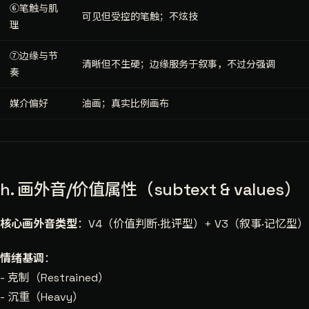
⑥笔触与肌
可见但受控的笔触；不炫技
理
⑦边缘与节
清晰但不生硬；边缘服务于叙事，不过分强调
奏
媒介偏好
油画；真实比例画布
h. 画外音/价值属性（subtext & values）
核心画外音类型
：V4（价值判断·批评型）+ V3（叙事·记忆型）
情绪基调
：
- 克制（Restrained）
- 沉重（Heavy）