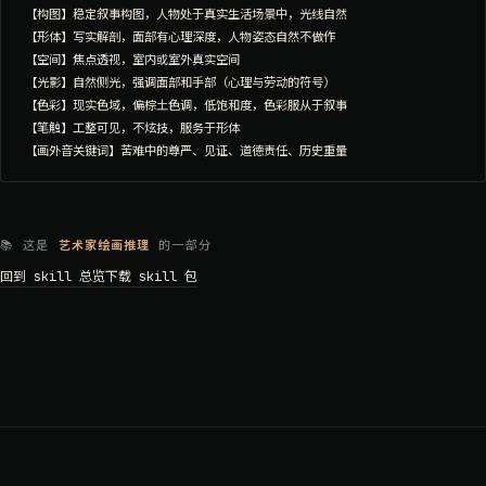
【构图】稳定叙事构图，人物处于真实生活场景中，光线自然

【形体】写实解剖，面部有心理深度，人物姿态自然不做作

【空间】焦点透视，室内或室外真实空间

【光影】自然侧光，强调面部和手部（心理与劳动的符号）

【色彩】现实色域，偏棕土色调，低饱和度，色彩服从于叙事

【笔触】工整可见，不炫技，服务于形体

📚 这是
艺术家绘画推理
的一部分
回到 skill 总览
下载 skill 包