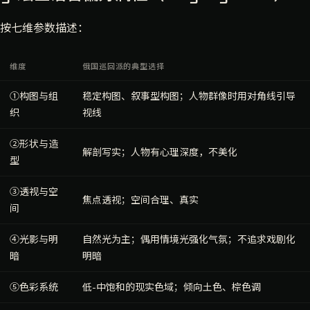
按七维参数描述：
维度
俄国巡回派的典型选择
①构图与组
稳定构图、叙事型构图；人物群像时用对角线引导
织
视线
②形状与造
解剖写实；人物有心理深度，不美化
型
③透视与空
焦点透视；空间合理、真实
间
④光影与明
自然光为主；偶用情境光强化气氛；不追求戏剧化
暗
明暗
⑤色彩系统
低-中饱和的现实色域；倾向土色、棕色调