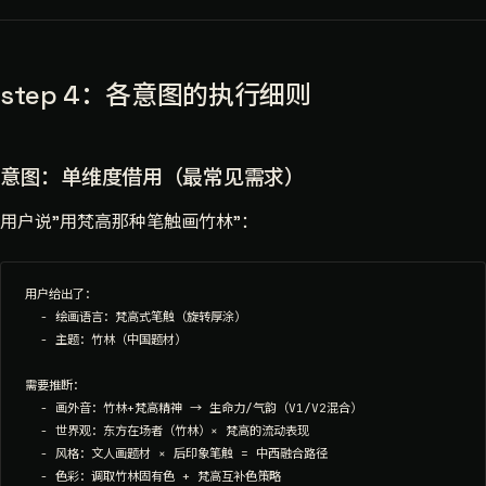
step 4：各意图的执行细则
意图：单维度借用（最常见需求）
用户说"用梵高那种笔触画竹林"：
用户给出了：

  - 绘画语言：梵高式笔触（旋转厚涂）

  - 主题：竹林（中国题材）

需要推断：

  - 画外音：竹林+梵高精神 → 生命力/气韵（V1/V2混合）

  - 世界观：东方在场者（竹林）× 梵高的流动表现

  - 风格：文人画题材 × 后印象笔触 = 中西融合路径

  - 色彩：调取竹林固有色 + 梵高互补色策略
