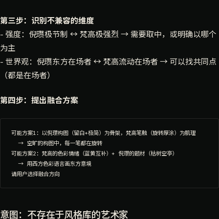
第三步：识别不兼容的维度
- 强度：倪瓒极节制 ↔ 梵高极强烈 → 需要取中，或明确以哪个
为主
- 世界观：倪瓒东方在场者 ↔ 梵高流动在场者 → 可以找共同点
（都是在场者）
第四步：提出融合方案
可能方案1：以倪瓒构图（留白+极简）为骨架，梵高笔触（旋转厚涂）为肌理

  → 空旷的构图中，每一笔都在旋转

可能方案2：梵高的色彩情绪（蓝黄互补）+ 倪瓒的题材（枯树空亭）

  → 用西方色彩语言画东方意境

意图：不存在于风格库的艺术家