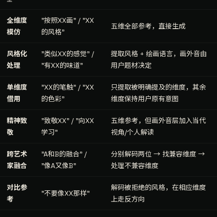
全维度
"按照XX画" / "XX
五维全部参考，直接生成
模仿
的风格"
风格化
"类似XX的感觉" /
提取风格 + 绘画语言，画外音由
处理
"有XX的味道"
用户题材决定
单维度
"XX的笔触" / "XX
只提取被明确提及的维度，其余
借用
的色彩"
维度保持用户原有意图
精神致
"致敬XX" / "向XX
五维参考，但画外音层加入当代
敬
学习"
视角/个人解读
跨艺术
"A和B的融合" /
分别解码两位 → 找兼容维度 →
家融合
"像A又像B"
处理不兼容维度
对比参
解码被拒绝的风格，在相应维度
"不要像XX那样"
考
上走反方向