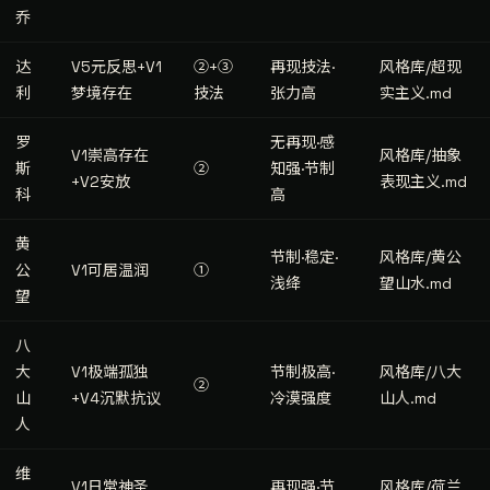
乔
达
V5元反思+V1
②+③
再现技法·
风格库/超现
利
梦境存在
技法
张力高
实主义.md
罗
无再现·感
V1崇高存在
风格库/抽象
斯
②
知强·节制
+V2安放
表现主义.md
科
高
黄
节制·稳定·
风格库/黄公
公
V1可居温润
①
浅绛
望山水.md
望
八
大
V1极端孤独
节制极高·
风格库/八大
②
山
+V4沉默抗议
冷漠强度
山人.md
人
维
V1日常神圣
再现强·节
风格库/荷兰