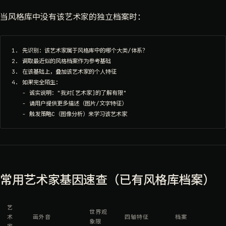
当风格库中没有该艺术家的独立档案时：
1. 先识别：该艺术家属于风格库中的哪个大类/体系？

2. 调取最近似的风格档案作为参考基础

3. 在该基础上，叠加该艺术家的个人特征

4. 如果完全陌生：

   - 诚实说明："我对[艺术家]的了解有限"

   - 请用户提供更多描述（图片/文字特征）

常用艺术家基因速查（已有风格库档案）
艺
世界观
术
画外音
四轴特征
档案
象限