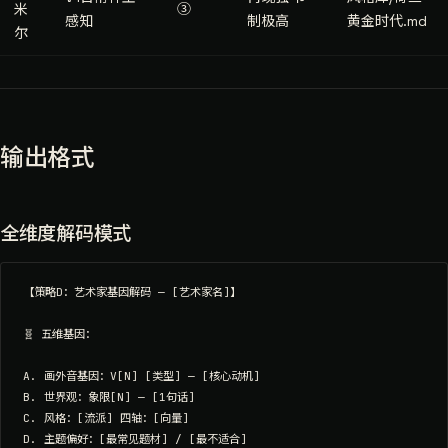
米
③
感知
制极高
黄金时代.md
尔
输出格式
全维度解码模式
【策略D：艺术家基因解码 — [艺术家名]】

🧬 五维基因：

A. 画外音基因：V[N] [类型] — [核心动机]

B. 世界观：象限[N] — [1句话]

C. 风格：[流派] 四轴：[向量]

D. 主题偏好：[最常见题材] / [最不适合]
