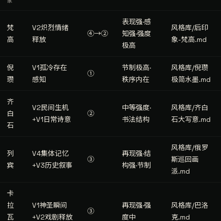
家
表现强·感
梵
V2炽烈情绪
风格库/后印
④→②
知强·强度
高
释放
象-梵高.md
极高
倪
V1孤冷存在
节制极高·
风格库/倪瓒
①
瓒
感知
秩序内在
极简水墨.md
齐
V2民间生机
中等强度·
风格库/齐白
白
②
+V1日常诗意
书法结构
石大写意.md
石
风格库/俄罗
列
V4集体记忆
再现强·结
③
斯巡回画
宾
+V3历史叙事
构强·节制
派.md
卡
拉
V1神圣瞬间
再现强·强
风格库/巴洛
③
瓦
+V2戏剧释放
度中
克.md