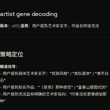
artist gene decoding
版本
：v1.1 |
适用
：用户提及艺术家名字、作品名称或流派
策略定位
触发信号
：
- 用户提到具体艺术家名字："梵高风格" / "类似莫奈" / "像齐白
石"
- 用户提到知名作品："《星夜》那种感觉" / "富春山居图式的"
- 用户提到流派且有明确的艺术家指向："印象派但更像德加那
种"