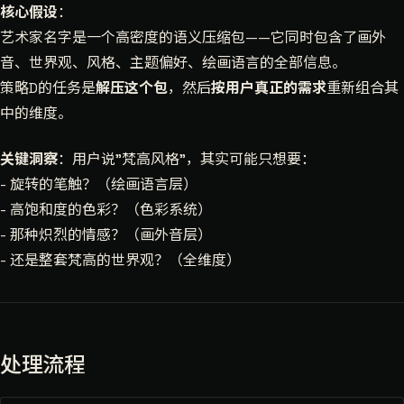
核心假设
：
艺术家名字是一个高密度的语义压缩包——它同时包含了画外
音、世界观、风格、主题偏好、绘画语言的全部信息。
策略D的任务是
解压这个包
，然后
按用户真正的需求
重新组合其
中的维度。
关键洞察
：用户说"梵高风格"，其实可能只想要：
- 旋转的笔触？（绘画语言层）
- 高饱和度的色彩？（色彩系统）
- 那种炽烈的情感？（画外音层）
- 还是整套梵高的世界观？（全维度）
处理流程