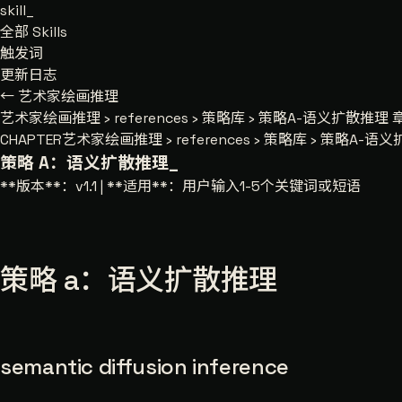
skill
_
全部 Skills
触发词
更新日志
← 艺术家绘画推理
艺术家绘画推理
›
references
›
策略库
›
策略A-语义扩散推理
章
CHAPTER
艺术家绘画推理 › references › 策略库 › 策略A-语
策略 A：语义扩散推理
_
**版本**：v1.1 | **适用**：用户输入1-5个关键词或短语
策略 a：语义扩散推理
semantic diffusion inference