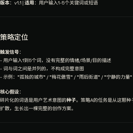
版本
：v1.1 |
适用
：用户输入1-5个关键词或短语
策略定位
触发信号
：
- 用户输入1到5个词，没有完整的情绪/场景/目的描述
- 词与词之间是并列的，不构成完整意图
- 示例："孤独的城市" / "梅花傲雪" / "雨后街道" / "宁静的力量"
核心假设
：
碎片化的词语是用户艺术意图的
种子
。策略A的任务是从这颗种
扩散，生长出一棵完整的创作方案。