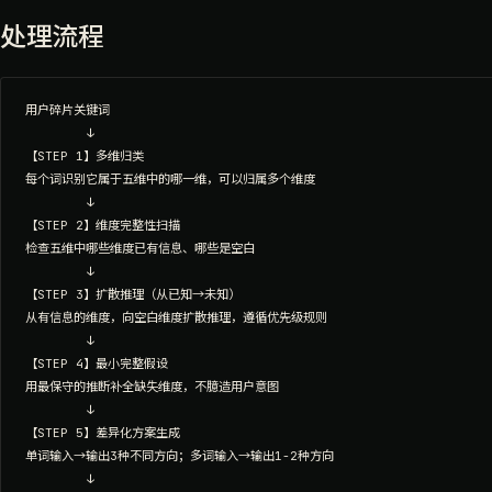
处理流程
用户碎片关键词

        ↓

【STEP 1】多维归类

每个词识别它属于五维中的哪一维，可以归属多个维度

        ↓

【STEP 2】维度完整性扫描

检查五维中哪些维度已有信息、哪些是空白

        ↓

【STEP 3】扩散推理（从已知→未知）

从有信息的维度，向空白维度扩散推理，遵循优先级规则

        ↓

【STEP 4】最小完整假设

用最保守的推断补全缺失维度，不臆造用户意图

        ↓

【STEP 5】差异化方案生成

单词输入→输出3种不同方向；多词输入→输出1-2种方向

        ↓
