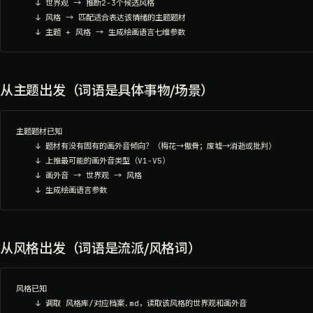
    ↓ 世界观 → 推断2-3个候选风格

    ↓ 风格 → 匹配适合表达该情绪的主题题材

从主题出发（词语是具体事物/场景）
主题题材已知

    ↓ 题材有没有固有的画外音倾向？（梅花→傲骨；废墟→消逝或批判）

    ↓ 上推最可能的画外音类型（V1-V5）

    ↓ 画外音 → 世界观 → 风格

从风格出发（词语是流派/风格词）
风格已知

    ↓ 调取 风格库/对应档案.md，读取该风格的世界观和画外音
