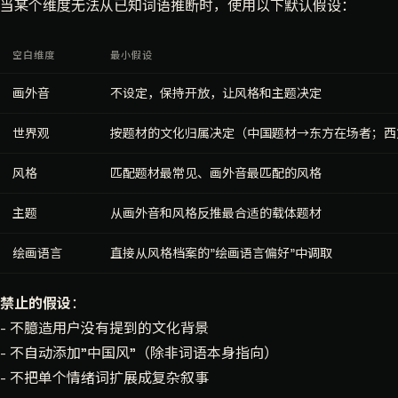
当某个维度无法从已知词语推断时，使用以下默认假设：
空白维度
最小假设
画外音
不设定，保持开放，让风格和主题决定
世界观
按题材的文化归属决定（中国题材→东方在场者；西
风格
匹配题材最常见、画外音最匹配的风格
主题
从画外音和风格反推最合适的载体题材
绘画语言
直接从风格档案的"绘画语言偏好"中调取
禁止的假设
：
- 不臆造用户没有提到的文化背景
- 不自动添加"中国风"（除非词语本身指向）
- 不把单个情绪词扩展成复杂叙事