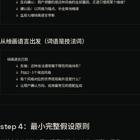
    ↓ 反向确认：用户想要的是这种风格的全部基因，还是只借用某个维度？

    ↓ 确认后：以风格为锚点，补全其他维度

从绘画语言出发（词语是技法词）
绘画语言已知

    ↓ 反推：这种技法通常属于哪些风格体系？

    ↓ 列出2-3个候选风格

    ↓ 每个风格对应的世界观和画外音是什么？

step 4：最小完整假设原则