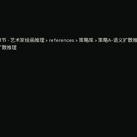
节 · 艺术家绘画推理 › references › 策略库 › 策略A-语义扩散
义扩散推理