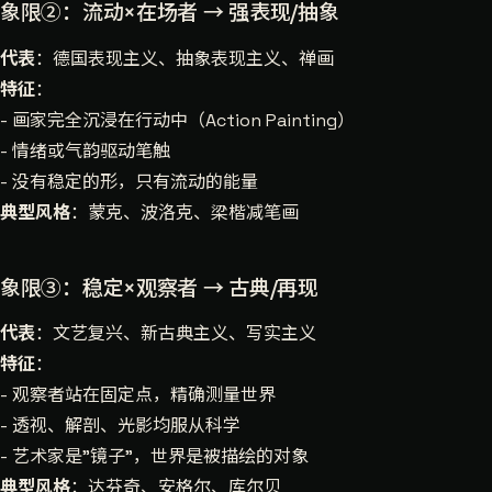
象限②：流动×在场者 → 强表现/抽象
代表
：德国表现主义、抽象表现主义、禅画
特征
：
- 画家完全沉浸在行动中（Action Painting）
- 情绪或气韵驱动笔触
- 没有稳定的形，只有流动的能量
典型风格
：蒙克、波洛克、梁楷减笔画
象限③：稳定×观察者 → 古典/再现
代表
：文艺复兴、新古典主义、写实主义
特征
：
- 观察者站在固定点，精确测量世界
- 透视、解剖、光影均服从科学
- 艺术家是"镜子"，世界是被描绘的对象
典型风格
：达芬奇、安格尔、库尔贝