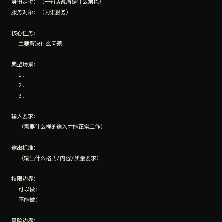
身份定位：（一句话说清是什么角色）

服务对象：（为谁服务）

核心任务：

  主要解决什么问题

典型场景：

  1.

  2.

  3.

输入要求：

  （需要什么样的输入才能正常工作）

输出标准：

  （输出什么格式/内容/质量要求）

权限边界：

  可以做：

  不能做：

风险边界：
