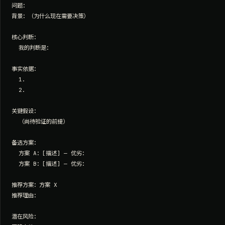
问题：

背景：（为什么现在需要决策）

核心判断：

  我的判断是：

事实依据：

  1.

  2.

关键假设：

  （尚待验证的前提）

备选方案：

  方案 A：[描述] — 优劣：

  方案 B：[描述] — 优劣：

推荐方案：方案 X

推荐理由：

潜在风险：
