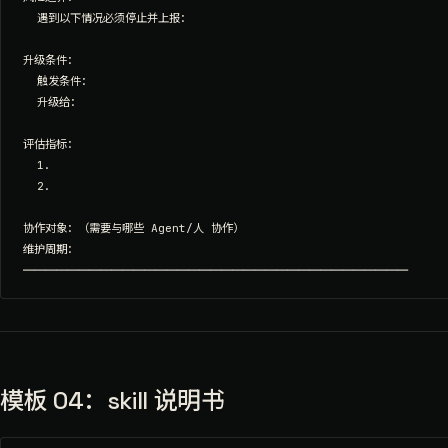
  遇到以下情况必须停止并上报：

升级条件：

  触发条件：

  升级给：

评估指标：

  1.

  2.

协作对象：（需要与哪些 Agent/人 协作）

维护周期：

模板 04：skill 说明书